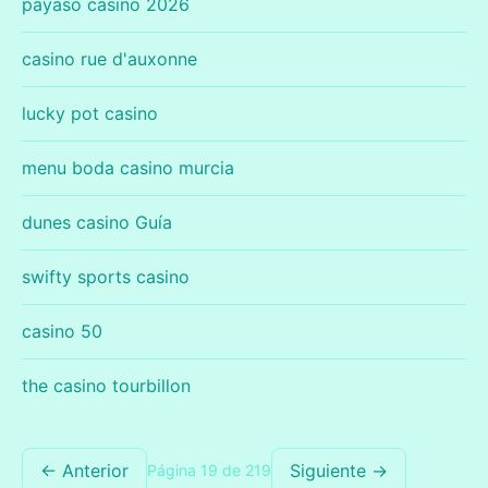
payaso casino 2026
casino rue d'auxonne
lucky pot casino
menu boda casino murcia
dunes casino Guía
swifty sports casino
casino 50
the casino tourbillon
← Anterior
Siguiente →
Página 19 de 219