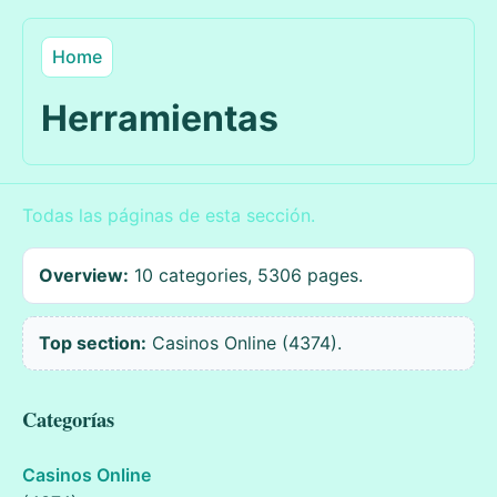
Home
Herramientas
Todas las páginas de esta sección.
Overview:
10 categories, 5306 pages.
Top section:
Casinos Online (4374).
Categorías
Casinos Online