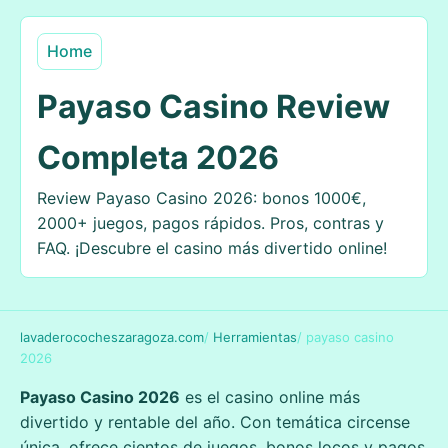
Home
Payaso Casino Review
Completa 2026
Review Payaso Casino 2026: bonos 1000€,
2000+ juegos, pagos rápidos. Pros, contras y
FAQ. ¡Descubre el casino más divertido online!
lavaderococheszaragoza.com
/
Herramientas
/
payaso casino
2026
Payaso Casino 2026
es el casino online más
divertido y rentable del año. Con temática circense
única, ofrece cientos de juegos, bonos locos y pagos