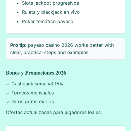
Slots jackpot progresivos
Ruleta y blackjack en vivo
Poker temático payaso
Pro tip:
payaso casino 2026 works better with
clear, practical steps and examples.
Bonos y Promociones 2026
Cashback semanal 15%
✓
Torneos mensuales
✓
Giros gratis diarios
✓
Ofertas actualizadas para jugadores leales.