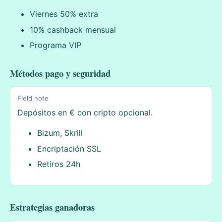
Viernes 50% extra
10% cashback mensual
Programa VIP
Métodos pago y seguridad
Field note
Depósitos en € con cripto opcional.
Bizum, Skrill
Encriptación SSL
Retiros 24h
Estrategias ganadoras