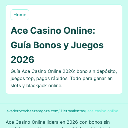
Home
Ace Casino Online:
Guía Bonos y Juegos
2026
Guía Ace Casino Online 2026: bono sin depósito,
juegos top, pagos rápidos. Todo para ganar en
slots y blackjack online.
lavaderococheszaragoza.com
/
Herramientas
/
ace casino online
Ace Casino Online lidera en 2026 con bonos sin