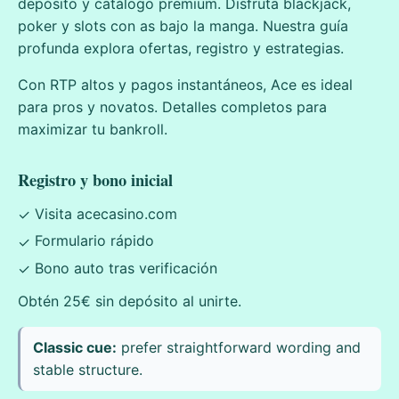
depósito y catálogo premium. Disfruta blackjack,
poker y slots con as bajo la manga. Nuestra guía
profunda explora ofertas, registro y estrategias.
Con RTP altos y pagos instantáneos, Ace es ideal
para pros y novatos. Detalles completos para
maximizar tu bankroll.
Registro y bono inicial
Visita acecasino.com
✓
Formulario rápido
✓
Bono auto tras verificación
✓
Obtén 25€ sin depósito al unirte.
Classic cue:
prefer straightforward wording and
stable structure.