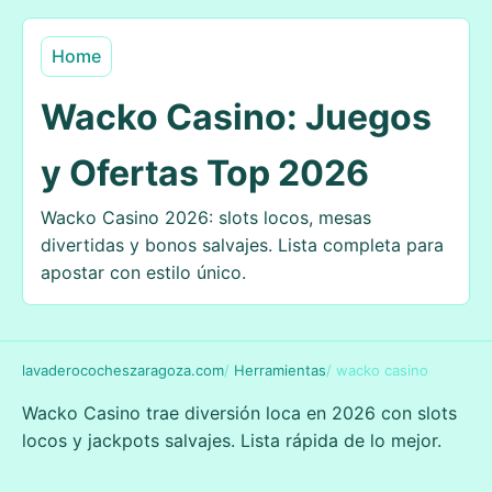
Home
Wacko Casino: Juegos
y Ofertas Top 2026
Wacko Casino 2026: slots locos, mesas
divertidas y bonos salvajes. Lista completa para
apostar con estilo único.
lavaderococheszaragoza.com
/
Herramientas
/
wacko casino
Wacko Casino trae diversión loca en 2026 con slots
locos y jackpots salvajes. Lista rápida de lo mejor.