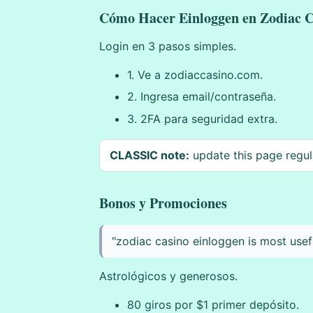
Cómo Hacer Einloggen en Zodiac C
Login en 3 pasos simples.
1. Ve a zodiaccasino.com.
2. Ingresa email/contraseña.
3. 2FA para seguridad extra.
CLASSIC note:
update this page regula
Bonos y Promociones
"zodiac casino einloggen is most use
Astrológicos y generosos.
80 giros por $1 primer depósito.