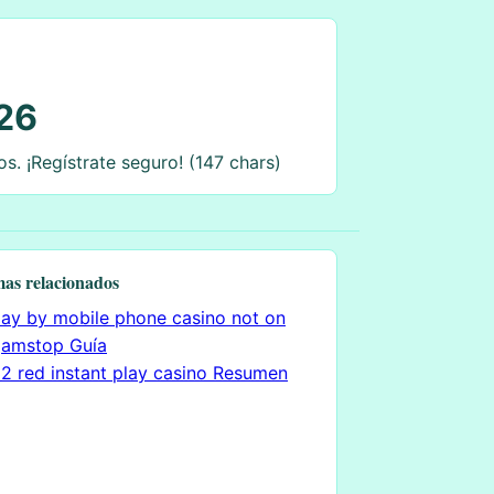
26
. ¡Regístrate seguro! (147 chars)
as relacionados
ay by mobile phone casino not on
amstop Guía
2 red instant play casino Resumen