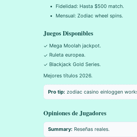
Fidelidad: Hasta $500 match.
Mensual: Zodiac wheel spins.
Juegos Disponibles
Mega Moolah jackpot.
✓
Ruleta europea.
✓
Blackjack Gold Series.
✓
Mejores títulos 2026.
Pro tip:
zodiac casino einloggen works 
Opiniones de Jugadores
Summary:
Reseñas reales.