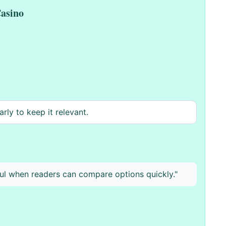
asino
rly to keep it relevant.
ful when readers can compare options quickly."