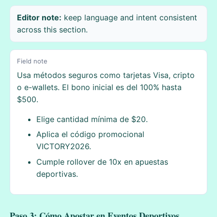
Editor note:
keep language and intent consistent
across this section.
Field note
Usa métodos seguros como tarjetas Visa, cripto
o e-wallets. El bono inicial es del 100% hasta
$500.
Elige cantidad mínima de $20.
Aplica el código promocional
VICTORY2026.
Cumple rollover de 10x en apuestas
deportivas.
Paso 3: Cómo Apostar en Eventos Deportivos