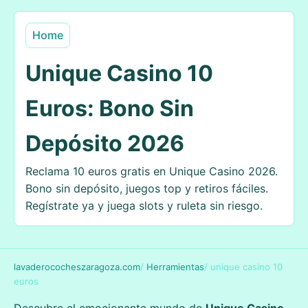
Home
Unique Casino 10
Euros: Bono Sin
Depósito 2026
Reclama 10 euros gratis en Unique Casino 2026.
Bono sin depósito, juegos top y retiros fáciles.
Regístrate ya y juega slots y ruleta sin riesgo.
lavaderococheszaragoza.com
/
Herramientas
/
unique casino 10
euros
Descubre el emocionante mundo de
Unique Casino