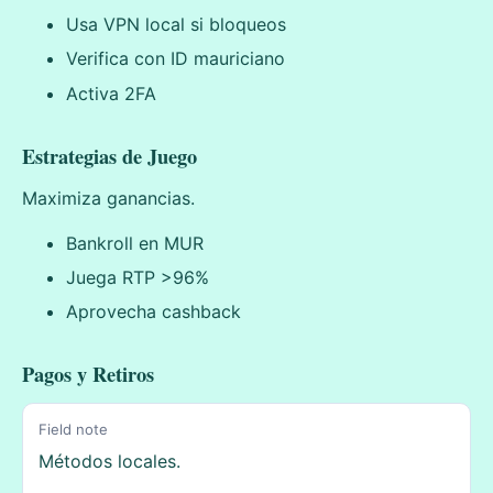
Usa VPN local si bloqueos
Verifica con ID mauriciano
Activa 2FA
Estrategias de Juego
Maximiza ganancias.
Bankroll en MUR
Juega RTP >96%
Aprovecha cashback
Pagos y Retiros
Field note
Métodos locales.