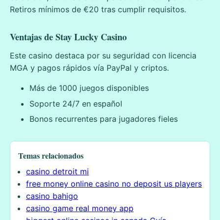
Retiros mínimos de €20 tras cumplir requisitos.
Ventajas de Stay Lucky Casino
Este casino destaca por su seguridad con licencia
MGA y pagos rápidos vía PayPal y criptos.
Más de 1000 juegos disponibles
Soporte 24/7 en español
Bonos recurrentes para jugadores fieles
Temas relacionados
casino detroit mi
free money online casino no deposit us players
casino bahigo
casino game real money app