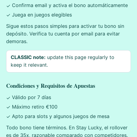
Confirma email y activa el bono automáticamente
✓
Juega en juegos elegibles
✓
Sigue estos pasos simples para activar tu bono sin
depósito. Verifica tu cuenta por email para evitar
demoras.
CLASSIC note:
update this page regularly to
keep it relevant.
Condiciones y Requisitos de Apuestas
Válido por 7 días
✓
Máximo retiro €100
✓
Apto para slots y algunos juegos de mesa
✓
Todo bono tiene términos. En Stay Lucky, el rollover
es de 35x, razonable comparado con competidores.