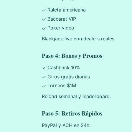
Ruleta americana
✓
Baccarat VIP
✓
Poker video
✓
Blackjack live con dealers reales.
Paso 4: Bonos y Promos
Cashback 10%
✓
Giros gratis diarias
✓
Torneos $1M
✓
Reload semanal y leaderboard.
Paso 5: Retiros Rápidos
PayPal y ACH en 24h.