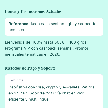
Bonos y Promociones Actuales
Reference:
keep each section tightly scoped to
one intent.
Bienvenida del 100% hasta 500€ + 100 giros.
Programa VIP con cashback semanal. Promos
mensuales temáticas en 2026.
Métodos de Pago y Soporte
Field note
Depósitos con Visa, crypto y e-wallets. Retiros
en 24-48h. Soporte 24/7 vía chat en vivo,
eficiente y multilingüe.