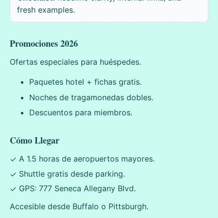
fresh examples.
Promociones 2026
Ofertas especiales para huéspedes.
Paquetes hotel + fichas gratis.
Noches de tragamonedas dobles.
Descuentos para miembros.
Cómo Llegar
A 1.5 horas de aeropuertos mayores.
✓
Shuttle gratis desde parking.
✓
GPS: 777 Seneca Allegany Blvd.
✓
Accesible desde Buffalo o Pittsburgh.