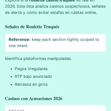
2026. Esta lista analiza casinos sospechosos, señales
de alerta y cómo evitar estafas en ruletas online.
Señales de Roulette Truquée
Reference:
keep each section tightly scoped to
one intent.
Identifica plataformas manipuladas.
Pagos irregulares
RTP bajo anunciado
Retrasos en giros
Casinos con Acusaciones 2026
Field note