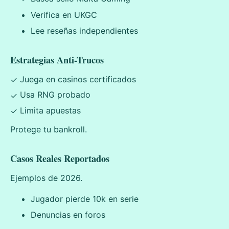
Verifica en UKGC
Lee reseñas independientes
Estrategias Anti-Trucos
Juega en casinos certificados
✓
Usa RNG probado
✓
Limita apuestas
✓
Protege tu bankroll.
Casos Reales Reportados
Ejemplos de 2026.
Jugador pierde 10k en serie
Denuncias en foros