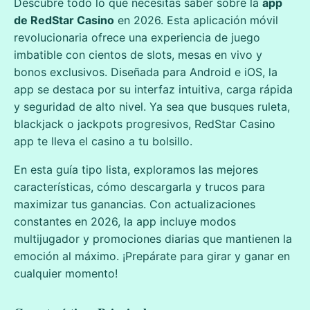
Descubre todo lo que necesitas saber sobre la
app
de RedStar Casino
en 2026. Esta aplicación móvil
revolucionaria ofrece una experiencia de juego
imbatible con cientos de slots, mesas en vivo y
bonos exclusivos. Diseñada para Android e iOS, la
app se destaca por su interfaz intuitiva, carga rápida
y seguridad de alto nivel. Ya sea que busques ruleta,
blackjack o jackpots progresivos, RedStar Casino
app te lleva el casino a tu bolsillo.
En esta guía tipo lista, exploramos las mejores
características, cómo descargarla y trucos para
maximizar tus ganancias. Con actualizaciones
constantes en 2026, la app incluye modos
multijugador y promociones diarias que mantienen la
emoción al máximo. ¡Prepárate para girar y ganar en
cualquier momento!