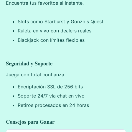
Encuentra tus favoritos al instante.
Slots como Starburst y Gonzo's Quest
Ruleta en vivo con dealers reales
Blackjack con límites flexibles
Seguridad y Soporte
Juega con total confianza.
Encriptación SSL de 256 bits
Soporte 24/7 vía chat en vivo
Retiros procesados en 24 horas
Consejos para Ganar