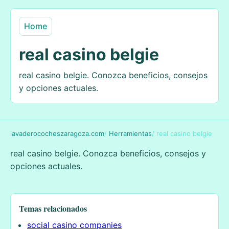
Home
real casino belgie
real casino belgie. Conozca beneficios, consejos
y opciones actuales.
lavaderococheszaragoza.com
/
Herramientas
/
real casino belgie
real casino belgie. Conozca beneficios, consejos y
opciones actuales.
Temas relacionados
social casino companies