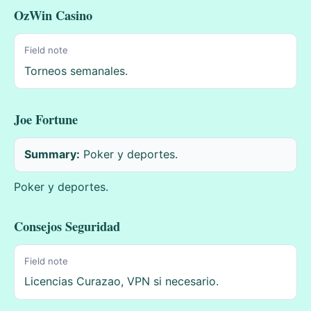
OzWin Casino
Field note
Torneos semanales.
Joe Fortune
Summary:
Poker y deportes.
Poker y deportes.
Consejos Seguridad
Field note
Licencias Curazao, VPN si necesario.