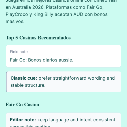
en Australia 2026. Plataformas como Fair Go,
PlayCroco y King Billy aceptan AUD con bonos
masivos.
Top 5 Casinos Recomendados
Field note
Fair Go: Bonos diarios aussie.
Classic cue:
prefer straightforward wording and
stable structure.
Fair Go Casino
Editor note:
keep language and intent consistent
across this section.