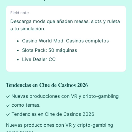
Field note
Descarga mods que añaden mesas, slots y ruleta
a tu simulación.
Casino World Mod: Casinos completos
Slots Pack: 50 máquinas
Live Dealer CC
Tendencias en Cine de Casinos 2026
Nuevas producciones con VR y cripto-gambling
✓
como temas.
✓
Tendencias en Cine de Casinos 2026
✓
Nuevas producciones con VR y cripto-gambling