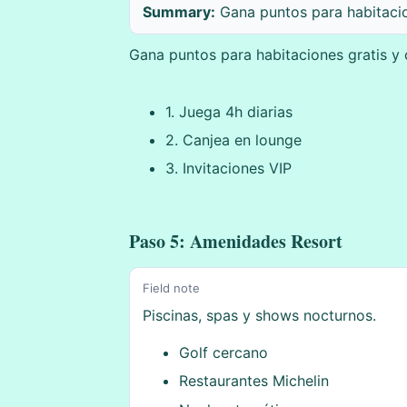
Summary:
Gana puntos para habitacio
Gana puntos para habitaciones gratis y 
1. Juega 4h diarias
2. Canjea en lounge
3. Invitaciones VIP
Paso 5: Amenidades Resort
Field note
Piscinas, spas y shows nocturnos.
Golf cercano
Restaurantes Michelin