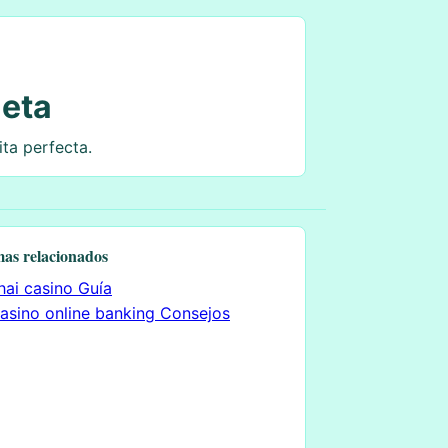
leta
ta perfecta.
as relacionados
hai casino Guía
asino online banking Consejos