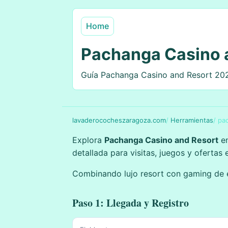
Home
Pachanga Casino 
Guía Pachanga Casino and Resort 2026
lavaderococheszaragoza.com
/
Herramientas
/
pa
Explora
Pachanga Casino and Resort
en
detallada para visitas, juegos y ofertas
Combinando lujo resort con gaming de é
Paso 1: Llegada y Registro