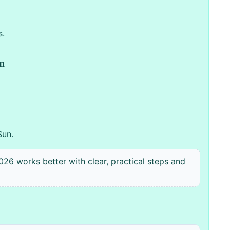
s.
n
Sun.
6 works better with clear, practical steps and