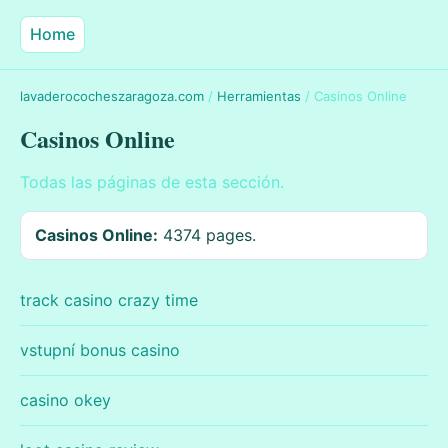
Home
lavaderococheszaragoza.com
/
Herramientas
/
Casinos Online
Casinos Online
Todas las páginas de esta sección.
Casinos Online:
4374 pages.
track casino crazy time
vstupní bonus casino
casino okey