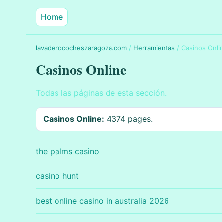
Home
lavaderococheszaragoza.com
/
Herramientas
/
Casinos Onli
Casinos Online
Todas las páginas de esta sección.
Casinos Online:
4374 pages.
the palms casino
casino hunt
best online casino in australia 2026