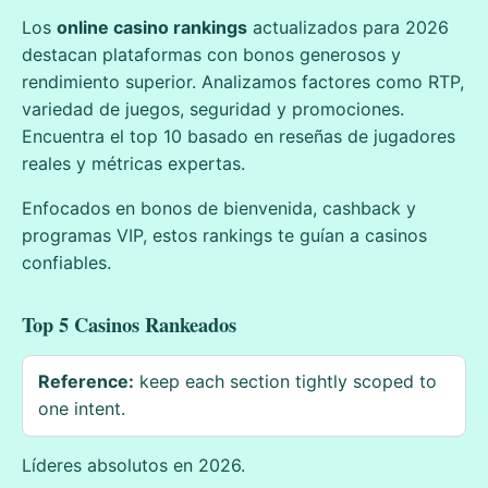
Los
online casino rankings
actualizados para 2026
destacan plataformas con bonos generosos y
rendimiento superior. Analizamos factores como RTP,
variedad de juegos, seguridad y promociones.
Encuentra el top 10 basado en reseñas de jugadores
reales y métricas expertas.
Enfocados en bonos de bienvenida, cashback y
programas VIP, estos rankings te guían a casinos
confiables.
Top 5 Casinos Rankeados
Reference:
keep each section tightly scoped to
one intent.
Líderes absolutos en 2026.