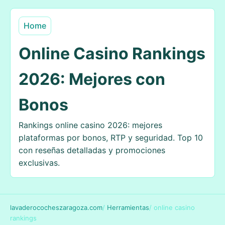
Home
Online Casino Rankings
2026: Mejores con
Bonos
Rankings online casino 2026: mejores
plataformas por bonos, RTP y seguridad. Top 10
con reseñas detalladas y promociones
exclusivas.
lavaderococheszaragoza.com
/
Herramientas
/
online casino
rankings