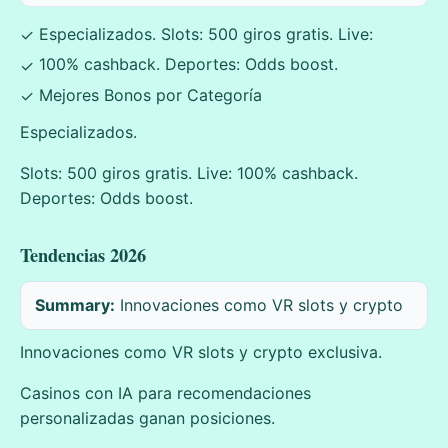
Especializados. Slots: 500 giros gratis. Live:
✓
100% cashback. Deportes: Odds boost.
✓
Mejores Bonos por Categoría
✓
Especializados.
Slots: 500 giros gratis. Live: 100% cashback.
Deportes: Odds boost.
Tendencias 2026
Summary:
Innovaciones como VR slots y crypto
Innovaciones como VR slots y crypto exclusiva.
Casinos con IA para recomendaciones
personalizadas ganan posiciones.