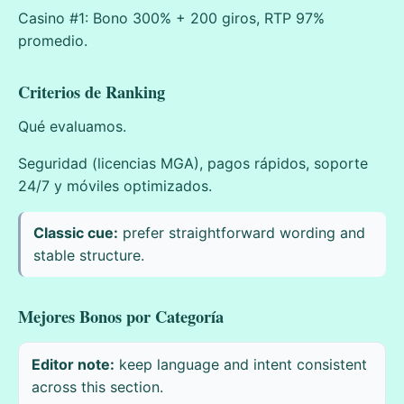
Casino #1: Bono 300% + 200 giros, RTP 97%
promedio.
Criterios de Ranking
Qué evaluamos.
Seguridad (licencias MGA), pagos rápidos, soporte
24/7 y móviles optimizados.
Classic cue:
prefer straightforward wording and
stable structure.
Mejores Bonos por Categoría
Editor note:
keep language and intent consistent
across this section.