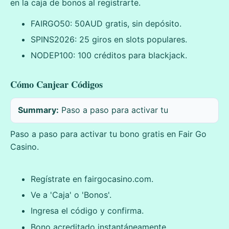
en la caja de bonos al registrarte.
FAIRGO50: 50AUD gratis, sin depósito.
SPINS2026: 25 giros en slots populares.
NODEP100: 100 créditos para blackjack.
Cómo Canjear Códigos
Summary:
Paso a paso para activar tu
Paso a paso para activar tu bono gratis en Fair Go
Casino.
Regístrate en fairgocasino.com.
Ve a 'Caja' o 'Bonos'.
Ingresa el código y confirma.
Bono acreditado instantáneamente.