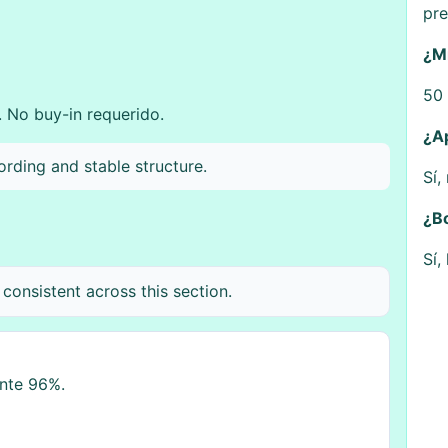
pre
¿M
50 
. No buy-in requerido.
¿A
rding and stable structure.
Sí,
¿Bo
Sí,
consistent across this section.
ente 96%.