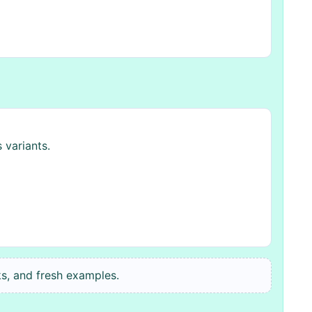
 variants.
nks, and fresh examples.