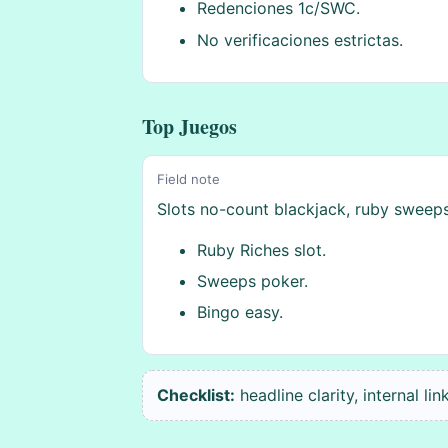
Redenciones 1c/SWC.
No verificaciones estrictas.
Top Juegos
Field note
Slots no-count blackjack, ruby sweeps
Ruby Riches slot.
Sweeps poker.
Bingo easy.
Checklist:
headline clarity, internal li