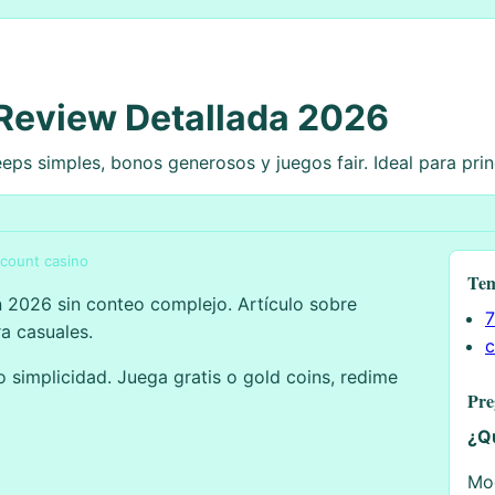
Review Detallada 2026
s simples, bonos generosos y juegos fair. Ideal para prin
count casino
Tem
 2026 sin conteo complejo. Artículo sobre
7
a casuales.
c
simplicidad. Juega gratis o gold coins, redime
Pre
¿Q
Mod