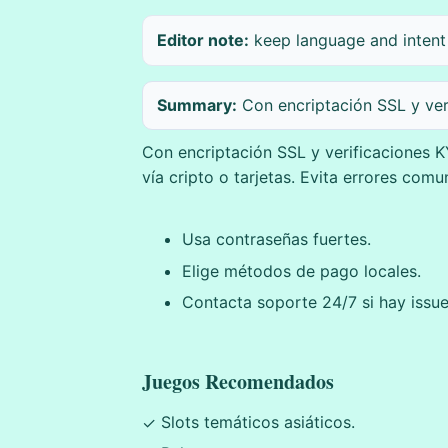
Editor note:
keep language and intent 
Summary:
Con encriptación SSL y ver
Con encriptación SSL y verificaciones K
vía cripto o tarjetas. Evita errores com
Usa contraseñas fuertes.
Elige métodos de pago locales.
Contacta soporte 24/7 si hay issue
Juegos Recomendados
Slots temáticos asiáticos.
✓