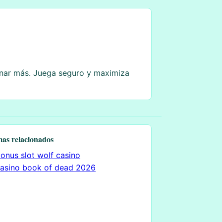
anar más. Juega seguro y maximiza
as relacionados
onus slot wolf casino
asino book of dead 2026