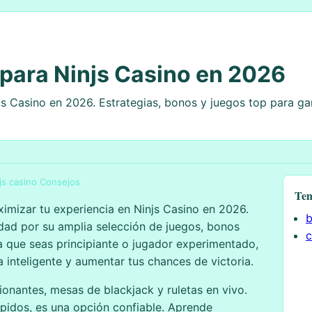
para Ninjs Casino en 2026
s Casino en 2026. Estrategias, bonos y juegos top para g
js casino Consejos
Tem
imizar tu experiencia en Ninjs Casino en 2026.
b
dad por su amplia selección de juegos, bonos
c
 que seas principiante o jugador experimentado,
 inteligente y aumentar tus chances de victoria.
ionantes, mesas de blackjack y ruletas en vivo.
ápidos, es una opción confiable. Aprende