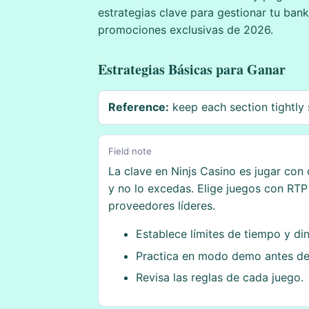
estrategias clave para gestionar tu bank
promociones exclusivas de 2026.
Estrategias Básicas para Ganar
Reference:
keep each section tightly 
Field note
La clave en Ninjs Casino es jugar con
y no lo excedas. Elige juegos con RTP
proveedores líderes.
Establece límites de tiempo y di
Practica en modo demo antes de 
Revisa las reglas de cada juego.