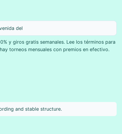
venida del
0% y giros gratis semanales. Lee los términos para
 hay torneos mensuales con premios en efectivo.
rding and stable structure.