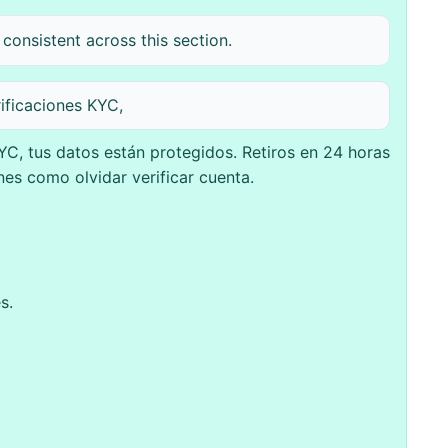
consistent across this section.
ificaciones KYC,
YC, tus datos están protegidos. Retiros en 24 horas
unes como olvidar verificar cuenta.
s.