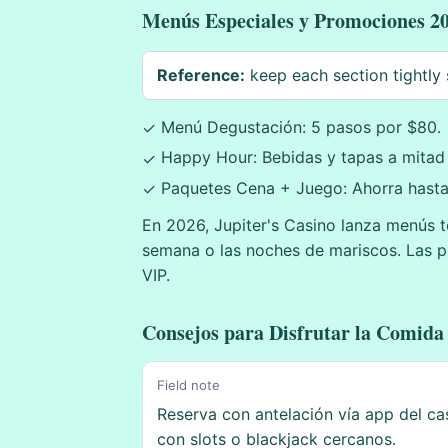
Menús Especiales y Promociones 2
Reference:
keep each section tightly 
Menú Degustación: 5 pasos por $80.
✓
Happy Hour: Bebidas y tapas a mitad 
✓
Paquetes Cena + Juego: Ahorra hast
✓
En 2026, Jupiter's Casino lanza menús t
semana o las noches de mariscos. Las 
VIP.
Consejos para Disfrutar la Comida
Field note
Reserva con antelación vía app del ca
con slots o blackjack cercanos.