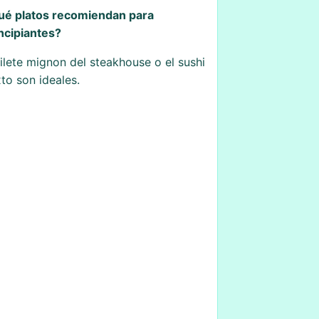
ué platos recomiendan para
ncipiantes?
filete mignon del steakhouse o el sushi
to son ideales.