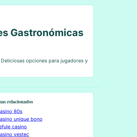
nes Gastronómicas
 Deliciosas opciones para jugadores y
as relacionados
asino 80s
asino unique bono
efule casino
asino vestec