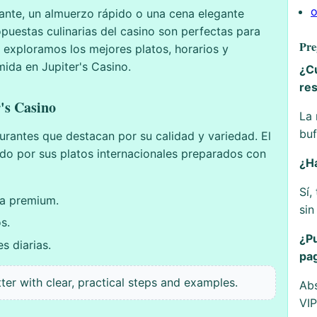
o
nte, un almuerzo rápido o una cena elegante
puestas culinarias del casino son perfectas para
Pre
, exploramos los mejores platos, horarios y
mida en Jupiter's Casino.
¿Cu
res
's Casino
La 
buf
aurantes que destacan por su calidad y variedad. El
ido por sus platos internacionales preparados con
¿Ha
Sí,
lla premium.
sin
s.
¿Pu
s diarias.
pa
ter with clear, practical steps and examples.
Abs
VIP