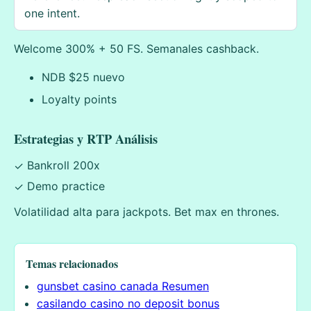
one intent.
Welcome 300% + 50 FS. Semanales cashback.
NDB $25 nuevo
Loyalty points
Estrategias y RTP Análisis
Bankroll 200x
✓
Demo practice
✓
Volatilidad alta para jackpots. Bet max en thrones.
Temas relacionados
gunsbet casino canada Resumen
casilando casino no deposit bonus