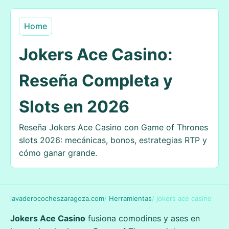
Home
Jokers Ace Casino:
Reseña Completa y
Slots en 2026
Reseña Jokers Ace Casino con Game of Thrones
slots 2026: mecánicas, bonos, estrategias RTP y
cómo ganar grande.
lavaderococheszaragoza.com
/
Herramientas
/
jokers ace casino
Jokers Ace Casino
fusiona comodines y ases en