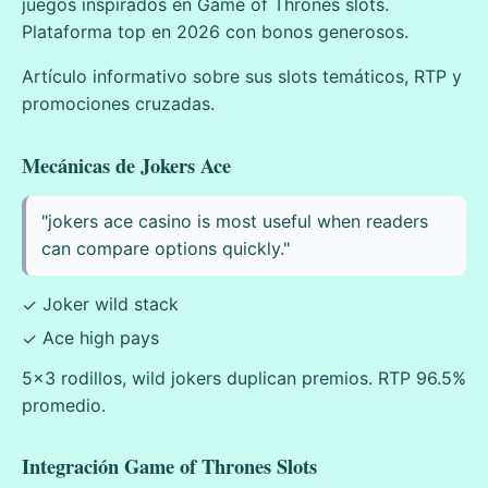
juegos inspirados en Game of Thrones slots.
Plataforma top en 2026 con bonos generosos.
Artículo informativo sobre sus slots temáticos, RTP y
promociones cruzadas.
Mecánicas de Jokers Ace
"jokers ace casino is most useful when readers
can compare options quickly."
Joker wild stack
✓
Ace high pays
✓
5x3 rodillos, wild jokers duplican premios. RTP 96.5%
promedio.
Integración Game of Thrones Slots