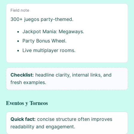
Field note
300+ juegos party-themed.
Jackpot Mania: Megaways.
Party Bonus Wheel.
Live multiplayer rooms.
Checklist:
headline clarity, internal links, and
fresh examples.
Eventos y Torneos
Quick fact:
concise structure often improves
readability and engagement.