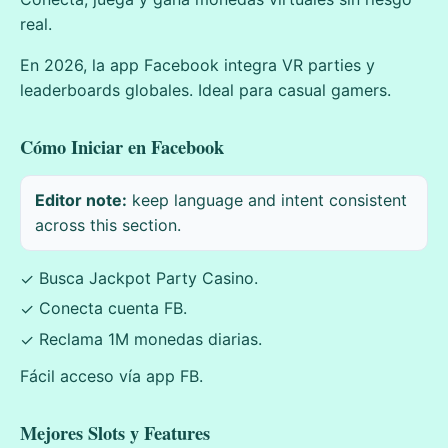
real.
En 2026, la app Facebook integra VR parties y
leaderboards globales. Ideal para casual gamers.
Cómo Iniciar en Facebook
Editor note:
keep language and intent consistent
across this section.
Busca Jackpot Party Casino.
✓
Conecta cuenta FB.
✓
Reclama 1M monedas diarias.
✓
Fácil acceso vía app FB.
Mejores Slots y Features