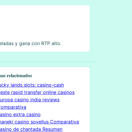
heladas y gana con RTP alto.
as relacionados
ucky lands slots: casino-cash
este rapid transfer online casinos
uropa casino india reviews
omparativa
asino extra casino
aneki casino sovellus Comparativa
asino de chantada Resumen