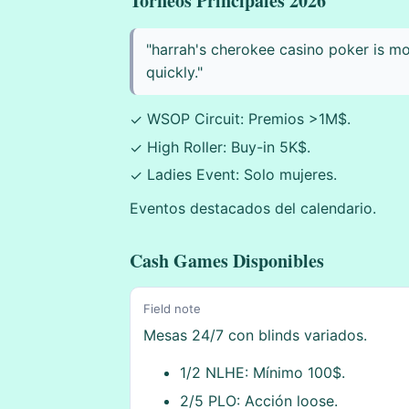
Torneos Principales 2026
"harrah's cherokee casino poker is m
quickly."
WSOP Circuit: Premios >1M$.
✓
High Roller: Buy-in 5K$.
✓
Ladies Event: Solo mujeres.
✓
Eventos destacados del calendario.
Cash Games Disponibles
Field note
Mesas 24/7 con blinds variados.
1/2 NLHE: Mínimo 100$.
2/5 PLO: Acción loose.