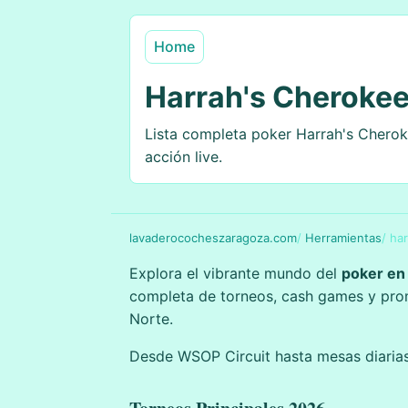
Home
Harrah's Cherokee
Lista completa poker Harrah's Cherok
acción live.
lavaderococheszaragoza.com
/
Herramientas
/
har
Explora el vibrante mundo del
poker en
completa de torneos, cash games y prom
Norte.
Desde WSOP Circuit hasta mesas diarias