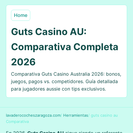
Home
Guts Casino AU:
Comparativa Completa
2026
Comparativa Guts Casino Australia 2026: bonos,
juegos, pagos vs. competidores. Guía detallada
para jugadores aussie con tips exclusivos.
lavaderococheszaragoza.com
/
Herramientas
/
guts casino au
Comparativa
En 2026,
Guts Casino AU
sigue siendo un referente