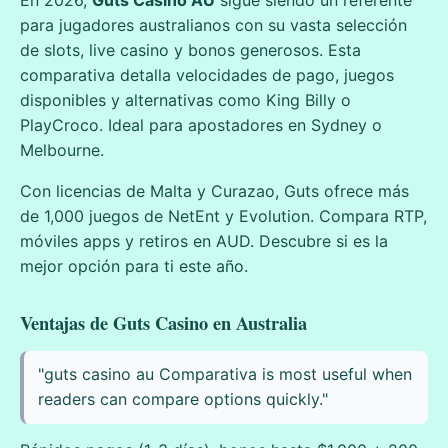
para jugadores australianos con su vasta selección
de slots, live casino y bonos generosos. Esta
comparativa detalla velocidades de pago, juegos
disponibles y alternativas como King Billy o
PlayCroco. Ideal para apostadores en Sydney o
Melbourne.
Con licencias de Malta y Curazao, Guts ofrece más
de 1,000 juegos de NetEnt y Evolution. Compara RTP,
móviles apps y retiros en AUD. Descubre si es la
mejor opción para ti este año.
Ventajas de Guts Casino en Australia
"guts casino au Comparativa is most useful when
readers can compare options quickly."