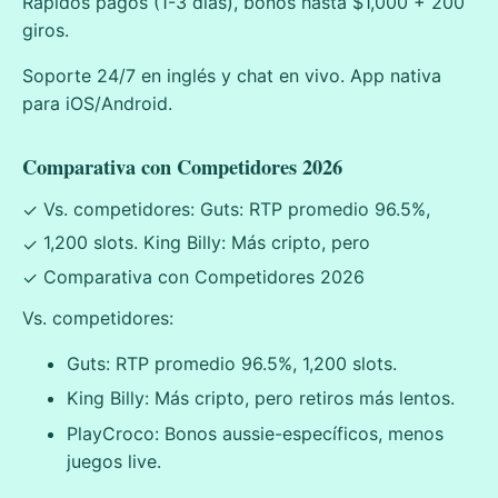
Rápidos pagos (1-3 días), bonos hasta $1,000 + 200
giros.
Soporte 24/7 en inglés y chat en vivo. App nativa
para iOS/Android.
Comparativa con Competidores 2026
Vs. competidores: Guts: RTP promedio 96.5%,
✓
1,200 slots. King Billy: Más cripto, pero
✓
Comparativa con Competidores 2026
✓
Vs. competidores:
Guts: RTP promedio 96.5%, 1,200 slots.
King Billy: Más cripto, pero retiros más lentos.
PlayCroco: Bonos aussie-específicos, menos
juegos live.