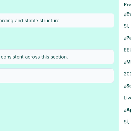
Pre
¿Es
rding and stable structure.
Sí,
¿Pa
EEU
consistent across this section.
¿M
200
¿S
Liv
¿A
Sí,