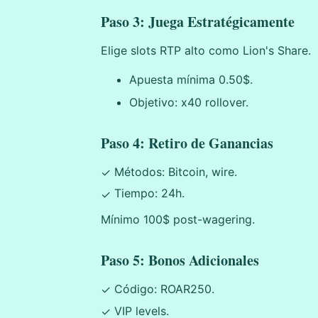
Paso 3: Juega Estratégicamente
Elige slots RTP alto como Lion's Share.
Apuesta mínima 0.50$.
Objetivo: x40 rollover.
Paso 4: Retiro de Ganancias
Métodos: Bitcoin, wire.
✓
Tiempo: 24h.
✓
Mínimo 100$ post-wagering.
Paso 5: Bonos Adicionales
Código: ROAR250.
✓
VIP levels.
✓