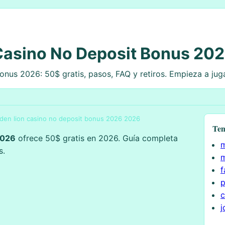
Casino No Deposit Bonus 20
nus 2026: 50$ gratis, pasos, FAQ y retiros. Empieza a juga
den lion casino no deposit bonus 2026 2026
Tem
2026
ofrece 50$ gratis en 2026. Guía completa
m
s.
m
f
p
c
j