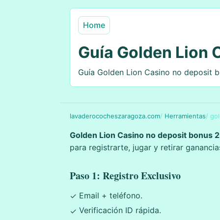
Home
Guía Golden Lion 
Guía Golden Lion Casino no deposit bo
lavaderococheszaragoza.com
/
Herramientas
/
gol
Golden Lion Casino no deposit bonus 
para registrarte, jugar y retirar ganancia
Paso 1: Registro Exclusivo
Email + teléfono.
✓
Verificación ID rápida.
✓