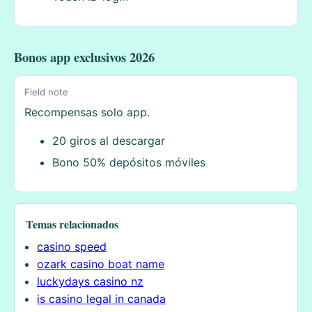
Bonos app exclusivos 2026
Field note
Recompensas solo app.
20 giros al descargar
Bono 50% depósitos móviles
Temas relacionados
casino speed
ozark casino boat name
luckydays casino nz
is casino legal in canada