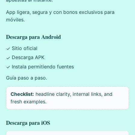
App ligera, segura y con bonos exclusivos para
móviles.
Descarga para Android
Sitio oficial
✓
Descarga APK
✓
Instala permitiendo fuentes
✓
Guía paso a paso.
Checklist:
headline clarity, internal links, and
fresh examples.
Descarga para iOS