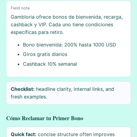
Field note
Gambloria ofrece bonos de bienvenida, recarga,
cashback y VIP. Cada uno tiene condiciones
específicas para retiro.
Bono bienvenida: 200% hasta 1000 USD
Giros gratis diarios
Cashback 10% semanal
Checklist:
headline clarity, internal links, and
fresh examples.
Cómo Reclamar tu Primer Bono
Quick fact:
concise structure often improves