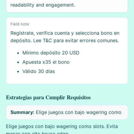
readability and engagement.
Field note
Regístrate, verifica cuenta y selecciona bono en
depósito. Lee T&C para evitar errores comunes.
Mínimo depósito 20 USD
Apuesta x35 el bono
Válido 30 días
Estrategias para Cumplir Requisitos
Summary:
Elige juegos con bajo wagering como
Elige juegos con bajo wagering como slots. Evita
mesas con alto house edge.