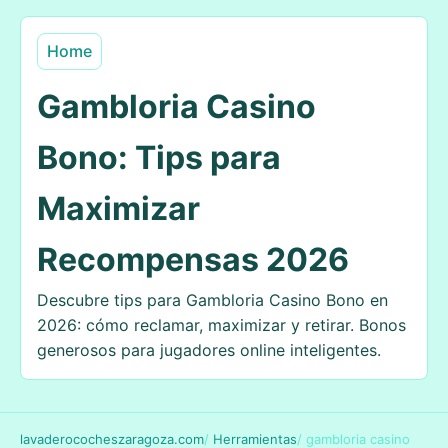
Home
Gambloria Casino
Bono: Tips para
Maximizar
Recompensas 2026
Descubre tips para Gambloria Casino Bono en
2026: cómo reclamar, maximizar y retirar. Bonos
generosos para jugadores online inteligentes.
lavaderococheszaragoza.com
/
Herramientas
/
gambloria casino