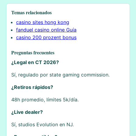
Temas relacionados
casino sites hong kong
fanduel casino online Guía
casino 200 prozent bonus
Preguntas frecuentes
¿Legal en CT 2026?
Sí, regulado por state gaming commission.
¿Retiros rápidos?
48h promedio, límites 5k/día.
¿Live dealer?
Sí, studios Evolution en NJ.