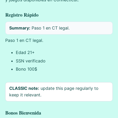
Registro Rápido
Summary:
Paso 1 en CT legal.
Paso 1 en CT legal.
Edad 21+
SSN verificado
Bono 100$
CLASSIC note:
update this page regularly to
keep it relevant.
Bonos Bienvenida