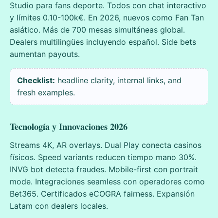
Studio para fans deporte. Todos con chat interactivo
y límites 0.10-100k€. En 2026, nuevos como Fan Tan
asiático. Más de 700 mesas simultáneas global.
Dealers multilingües incluyendo español. Side bets
aumentan payouts.
Checklist:
headline clarity, internal links, and
fresh examples.
Tecnología y Innovaciones 2026
Streams 4K, AR overlays. Dual Play conecta casinos
físicos. Speed variants reducen tiempo mano 30%.
INVG bot detecta fraudes. Mobile-first con portrait
mode. Integraciones seamless con operadores como
Bet365. Certificados eCOGRA fairness. Expansión
Latam con dealers locales.