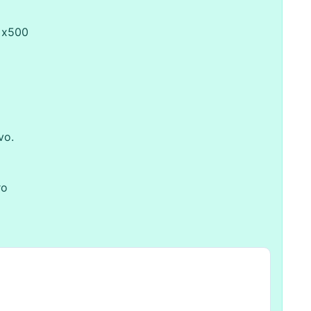
s x500
vo.
ro