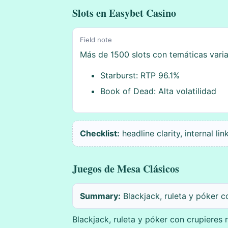
Slots en Easybet Casino
Field note
Más de 1500 slots con temáticas varia
Starburst: RTP 96.1%
Book of Dead: Alta volatilidad
Checklist:
headline clarity, internal li
Juegos de Mesa Clásicos
Summary:
Blackjack, ruleta y póker c
Blackjack, ruleta y póker con crupieres r