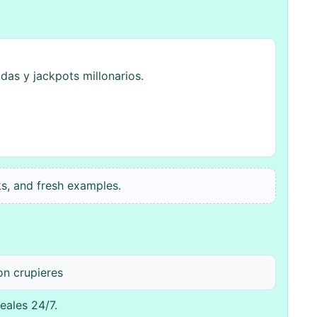
das y jackpots millonarios.
nks, and fresh examples.
on crupieres
eales 24/7.