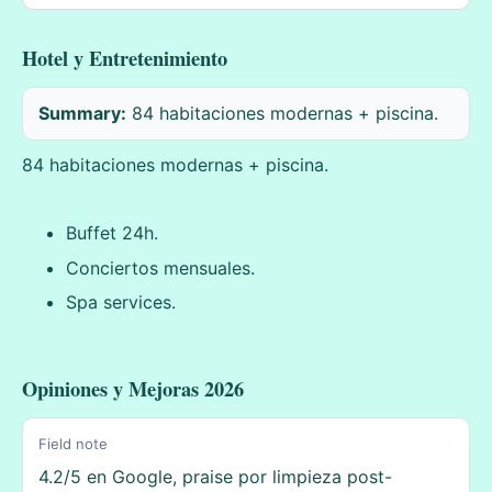
Hotel y Entretenimiento
Summary:
84 habitaciones modernas + piscina.
84 habitaciones modernas + piscina.
Buffet 24h.
Conciertos mensuales.
Spa services.
Opiniones y Mejoras 2026
Field note
4.2/5 en Google, praise por limpieza post-