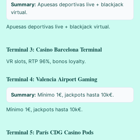
Summary:
Apuesas deportivas live + blackjack
virtual.
Apuesas deportivas live + blackjack virtual.
Terminal 3: Casino Barcelona Terminal
VR slots, RTP 96%, bonos loyalty.
Terminal 4: Valencia Airport Gaming
Summary:
Mínimo 1€, jackpots hasta 10k€.
Mínimo 1€, jackpots hasta 10k€.
Terminal 5: París CDG Casino Pods