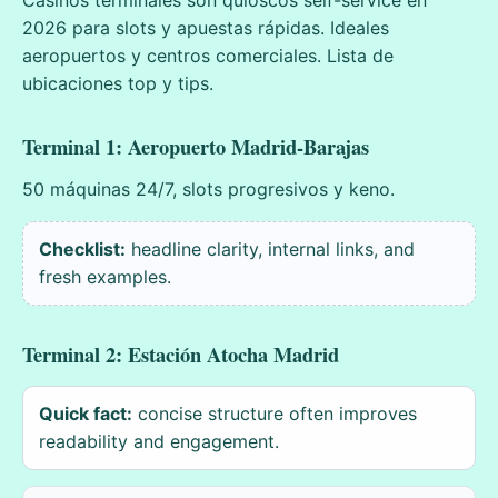
2026 para slots y apuestas rápidas. Ideales
aeropuertos y centros comerciales. Lista de
ubicaciones top y tips.
Terminal 1: Aeropuerto Madrid-Barajas
50 máquinas 24/7, slots progresivos y keno.
Checklist:
headline clarity, internal links, and
fresh examples.
Terminal 2: Estación Atocha Madrid
Quick fact:
concise structure often improves
readability and engagement.