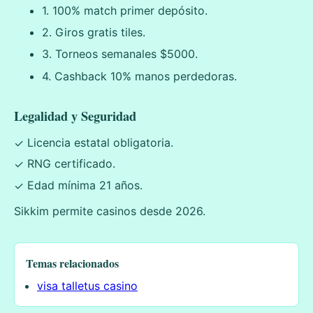
1. 100% match primer depósito.
2. Giros gratis tiles.
3. Torneos semanales $5000.
4. Cashback 10% manos perdedoras.
Legalidad y Seguridad
Licencia estatal obligatoria.
✓
RNG certificado.
✓
Edad mínima 21 años.
✓
Sikkim permite casinos desde 2026.
Temas relacionados
visa talletus casino