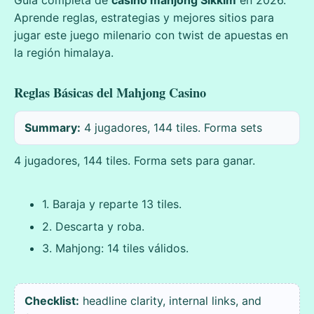
Aprende reglas, estrategias y mejores sitios para
jugar este juego milenario con twist de apuestas en
la región himalaya.
Reglas Básicas del Mahjong Casino
Summary:
4 jugadores, 144 tiles. Forma sets
4 jugadores, 144 tiles. Forma sets para ganar.
1. Baraja y reparte 13 tiles.
2. Descarta y roba.
3. Mahjong: 14 tiles válidos.
Checklist:
headline clarity, internal links, and