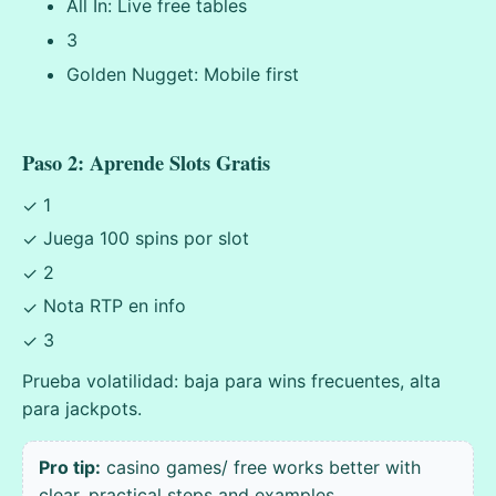
All In: Live free tables
3
Golden Nugget: Mobile first
Paso 2: Aprende Slots Gratis
1
✓
Juega 100 spins por slot
✓
2
✓
Nota RTP en info
✓
3
✓
Prueba volatilidad: baja para wins frecuentes, alta
para jackpots.
Pro tip:
casino games/ free works better with
clear, practical steps and examples.