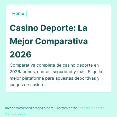
Home
Casino Deporte: La
Mejor Comparativa
2026
Comparativa completa de casino deporte en
2026: bonos, cuotas, seguridad y más. Elige la
mejor plataforma para apuestas deportivas y
juegos de casino.
lavaderococheszaragoza.com
/
Herramientas
/
casino deporte
Comparativa