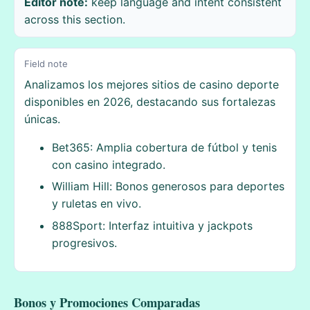
Editor note:
keep language and intent consistent
across this section.
Field note
Analizamos los mejores sitios de casino deporte
disponibles en 2026, destacando sus fortalezas
únicas.
Bet365: Amplia cobertura de fútbol y tenis
con casino integrado.
William Hill: Bonos generosos para deportes
y ruletas en vivo.
888Sport: Interfaz intuitiva y jackpots
progresivos.
Bonos y Promociones Comparadas