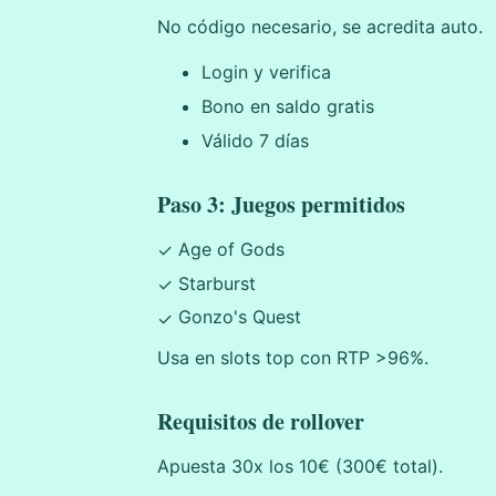
No código necesario, se acredita auto.
Login y verifica
Bono en saldo gratis
Válido 7 días
Paso 3: Juegos permitidos
Age of Gods
✓
Starburst
✓
Gonzo's Quest
✓
Usa en slots top con RTP >96%.
Requisitos de rollover
Apuesta 30x los 10€ (300€ total).