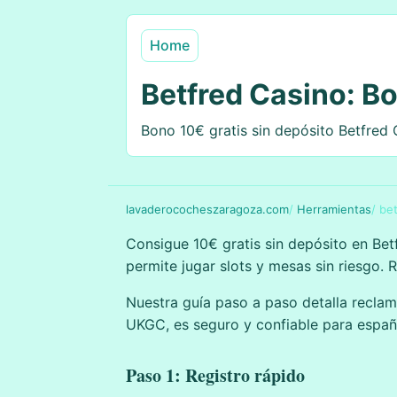
Home
Betfred Casino: B
Bono 10€ gratis sin depósito Betfred C
lavaderococheszaragoza.com
/
Herramientas
/
bet
Consigue 10€ gratis sin depósito en Bet
permite jugar slots y mesas sin riesgo. R
Nuestra guía paso a paso detalla reclamo,
UKGC, es seguro y confiable para españ
Paso 1: Registro rápido