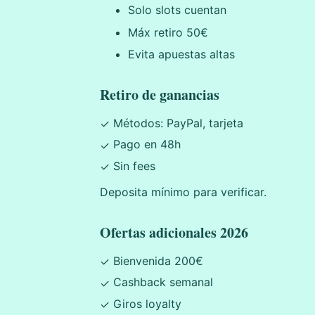
Solo slots cuentan
Máx retiro 50€
Evita apuestas altas
Retiro de ganancias
Métodos: PayPal, tarjeta
✓
Pago en 48h
✓
Sin fees
✓
Deposita mínimo para verificar.
Ofertas adicionales 2026
Bienvenida 200€
✓
Cashback semanal
✓
Giros loyalty
✓