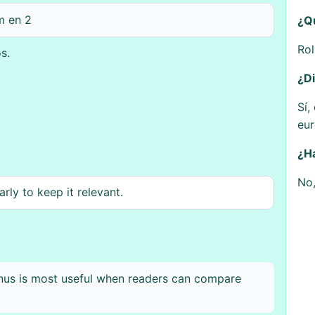
m en 2
¿Q
Rol
s.
¿D
Sí,
eur
¿H
No,
rly to keep it relevant.
onus is most useful when readers can compare