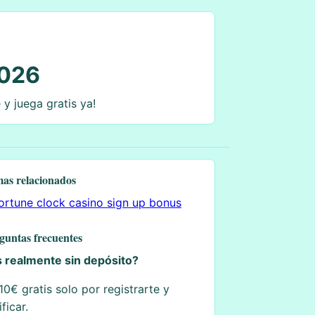
2026
 y juega gratis ya!
as relacionados
ortune clock casino sign up bonus
guntas frecuentes
 realmente sin depósito?
 10€ gratis solo por registrarte y
ificar.