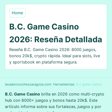
Home
B.C. Game Casino
2026: Reseña Detallada
Reseña B.C. Game Casino 2026: 8000 juegos,
bonos 20k$, crypto rápida. Ideal para slots, live
y sportsbook en plataforma segura.
lavaderococheszaragoza.com
/
Herramientas
/
b.c game casino
B.C. Game Casino
brilla en 2026 como multi-crypto
hub con 8000+ juegos y bonos hasta 20k$. Este
artículo informa sobre sus fortalezas, juegos y por