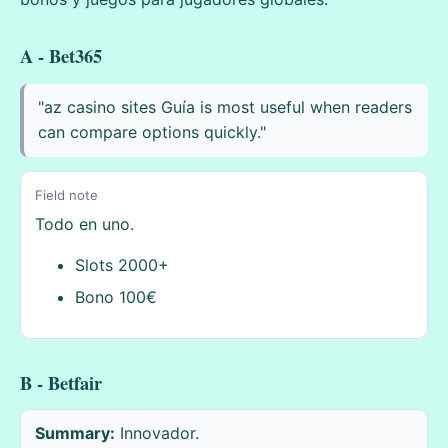
A - Bet365
"az casino sites Guía is most useful when readers
can compare options quickly."
Field note
Todo en uno.
Slots 2000+
Bono 100€
B - Betfair
Summary:
Innovador.