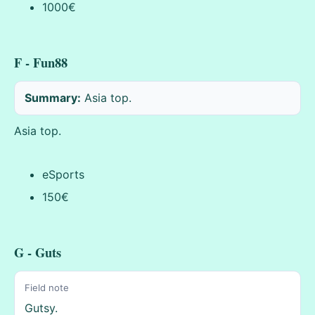
1000€
F - Fun88
Summary:
Asia top.
Asia top.
eSports
150€
G - Guts
Field note
Gutsy.