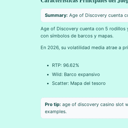
Características Principales del Jue
Summary:
Age of Discovery cuenta c
Age of Discovery cuenta con 5 rodillos
con símbolos de barcos y mapas.
En 2026, su volatilidad media atrae a pr
RTP: 96.62%
Wild: Barco expansivo
Scatter: Mapa del tesoro
Pro tip:
age of discovery casino slot wo
examples.