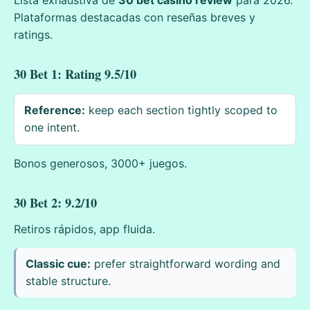
Plataformas destacadas con reseñas breves y
ratings.
30 Bet 1: Rating 9.5/10
Reference:
keep each section tightly scoped to
one intent.
Bonos generosos, 3000+ juegos.
30 Bet 2: 9.2/10
Retiros rápidos, app fluida.
Classic cue:
prefer straightforward wording and
stable structure.