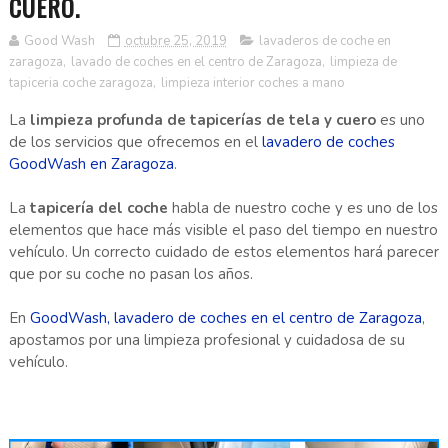
CUERO.
Good Wash
octubre 25, 2019
lavaderos de coche en
zaragoza
,
lavado de coches en el centro de Zaragoza
,
limpieza de
tapiceria coche zaragoza
,
limpieza interior coches a mano
La
limpieza profunda de tapicerías de tela y cuero
es uno
de los servicios que ofrecemos en el
lavadero de coches
GoodWash en Zaragoza
.
La
tapicería del coche
habla de nuestro coche y es uno de los
elementos que hace más visible el paso del tiempo en nuestro
vehículo. Un correcto cuidado de estos elementos hará parecer
que por su coche no pasan los años.
En
GoodWash, lavadero de coches en el centro de Zaragoza
,
apostamos por una limpieza profesional y cuidadosa de su
vehículo.